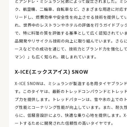
とアンドレ・ミシュラン兄弟によって設立されました。ミ
ク、航空機、二輪車、自転車など、さまざまな用途に対応
リードし、燃費効率や安全性を向上させる技術を提供してい
れ、世界中のレストランやホテルの評価を行うガイドブッ
で、特に料理の質を評価する基準として広く認知されていま
品開発やリサイクル技術の向上に取り組んでいます。さらに
ースなどでの成功を通じて、技術力とブランド力を強化し
マン）」も広く知られ、親しまれています。
X-ICE(エックスアイス) SNOW
X-ICE SNOWは、ミシュランが製造する冬用タイヤブ
す。このタイヤは、最新のトレッドコンパウンドとトレッ
プ力を提供します。トレッドパターンは、雪や氷の上での
グ性能とコーナリング性能が向上しています。また、耐久
らに、低騒音設計により、快適な乗り心地を提供します。X-
ートするために開発された信頼性の高いタイヤです。