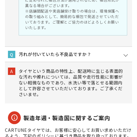
異なる場合がございます。
※店舗間配送や実店舗受け取りの場合は、環境保護へ
の取り組みとして、簡易的な梱包で発送させていただ
いております。ご理解とご協力のほどよろしくお願い
いたします。
汚れが付いていたら不良品ですか？
Q
タイヤという商品の特性上、配送時に生じる表面的
A
な汚れや擦れについては、品質や走行性能に影響が
ない軽微なものであり、水洗い等で落とせる範囲内
として許容させていただいております。ご了承くだ
さいませ。
info
製造年週・製造国に関するご案内
CARTUNEタイヤでは、お客様に安心してお買い求めいただけ
るよう、下記のポリシーに基づき商品を取り扱っております。