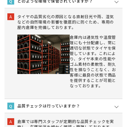
どのような環境で保管されていますか？
Q
タイヤの品質劣化の原因となる直射日光や雨、湿気
A
などの自然環境の影響を徹底的に防ぐため、専用の
屋内倉庫を完備しております。
倉庫内は通気性や温度管
理にも十分配慮し、常に
適切な状態でタイヤを保
管しています。これによ
り、タイヤ本来の性能や
ゴム素材の柔軟性、耐久
性を損なうことなく、お
客様に最良の状態で商品
を提供することが可能と
なっております。
品質チェックは行っていますか？
Q
倉庫では専門スタッフが定期的な品質チェックを実
A
施し、在庫状況を細かく確認・管理しております。