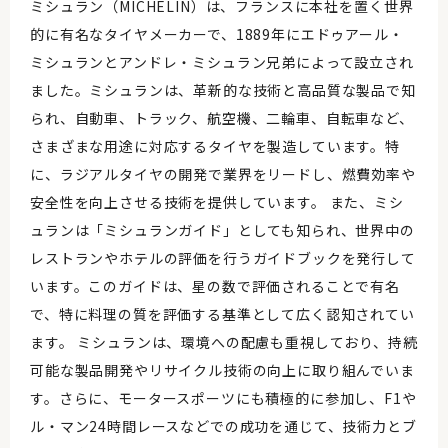
ミシュラン（MICHELIN）は、フランスに本社を置く世界
的に有名なタイヤメーカーで、1889年にエドゥアール・
ミシュランとアンドレ・ミシュラン兄弟によって設立され
ました。ミシュランは、革新的な技術と高品質な製品で知
られ、自動車、トラック、航空機、二輪車、自転車など、
さまざまな用途に対応するタイヤを製造しています。特
に、ラジアルタイヤの開発で業界をリードし、燃費効率や
安全性を向上させる技術を提供しています。 また、ミシ
ュランは「ミシュランガイド」としても知られ、世界中の
レストランやホテルの評価を行うガイドブックを発行して
います。このガイドは、星の数で評価されることで有名
で、特に料理の質を評価する基準として広く認知されてい
ます。 ミシュランは、環境への配慮も重視しており、持続
可能な製品開発やリサイクル技術の向上に取り組んでいま
す。さらに、モータースポーツにも積極的に参加し、F1や
ル・マン24時間レースなどでの成功を通じて、技術力とブ