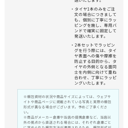
タイヤ1本のみをご注
文の場合につきまして
も、個別に丁寧にラッ
ピングを施し、専用バ
ンドで確実に固定して
発送いたします。
2本セットでラッピン
グを行う際には、タイ
ヤ表面への傷や摩擦を
防止する目的から、タ
イヤの外側となる面同
士を内側に向けて重ね
合わせ、丁寧にラッピ
ングいたします。
※梱包資材の状況や商品サイズによっては、ウェブサ
イトや商品ページに掲載されている写真と実際の梱包
形式が異なる場合がございます。予めご了承くださ
い。
※商品がメーカー倉庫や当店の提携倉庫など、当店以
外の拠点から直送される場合には、それぞれ倉庫ごと
に定められた梱包方法が適用されるため、梱包形式が