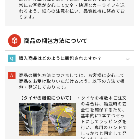
常にお客様が安心して安全・快適なカーライフを送
れるよう、細心の注意を払い、品質維持に努めてお
ります。
package_2
商品の梱包方法について
購入商品はどのように梱包されますか？
Q
商品の梱包方法につきましては、お客様に安心して
A
商品をお受け取りいただけるよう、以下の方法で梱
包・発送しております。
【タイヤの梱包について】
タイヤを複数本ご注文
の場合は、輸送時の安
全性を確保するため、
基本的に2本ずつセッ
トにしてラッピングを
行い、専用のバンドで
しっかりと固定して発
送いたします。