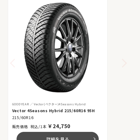
GOODYEAR
Vector(ベクター)4Seasons Hybrid
Vector 4Seasons Hybrid 215/60R16 95H
215/60R16
￥
24,750
税込/1本
詳細を見る
arrow_forward_ios