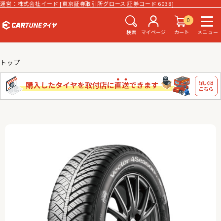
運営：株式会社イード [東京証券取引所グロース 証券コード 6038]
0
検索
マイページ
カート
メニュー
トップ