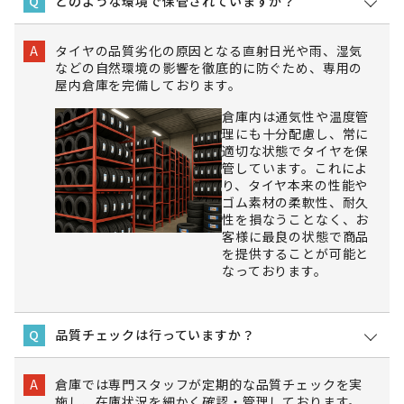
どのような環境で保管されていますか？
Q
タイヤの品質劣化の原因となる直射日光や雨、湿気
A
などの自然環境の影響を徹底的に防ぐため、専用の
屋内倉庫を完備しております。
倉庫内は通気性や温度管
理にも十分配慮し、常に
適切な状態でタイヤを保
管しています。これによ
り、タイヤ本来の性能や
ゴム素材の柔軟性、耐久
性を損なうことなく、お
客様に最良の状態で商品
を提供することが可能と
なっております。
品質チェックは行っていますか？
Q
倉庫では専門スタッフが定期的な品質チェックを実
A
施し、在庫状況を細かく確認・管理しております。