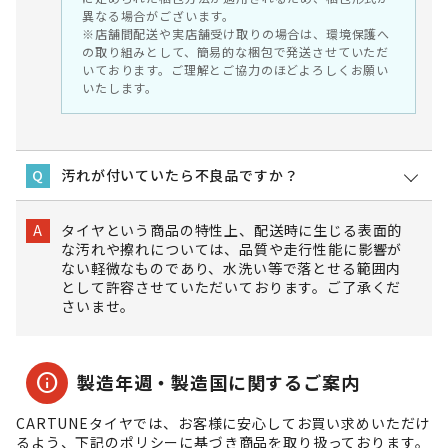
異なる場合がございます。
※店舗間配送や実店舗受け取りの場合は、環境保護へ
の取り組みとして、簡易的な梱包で発送させていただ
いております。ご理解とご協力のほどよろしくお願い
いたします。
汚れが付いていたら不良品ですか？
Q
タイヤという商品の特性上、配送時に生じる表面的
A
な汚れや擦れについては、品質や走行性能に影響が
ない軽微なものであり、水洗い等で落とせる範囲内
として許容させていただいております。ご了承くだ
さいませ。
info
製造年週・製造国に関するご案内
CARTUNEタイヤでは、お客様に安心してお買い求めいただけ
るよう、下記のポリシーに基づき商品を取り扱っております。