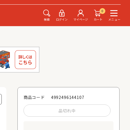
0
検索
ログイン
マイページ
カート
メニュー
4992496144107
商品コード
品切れ中