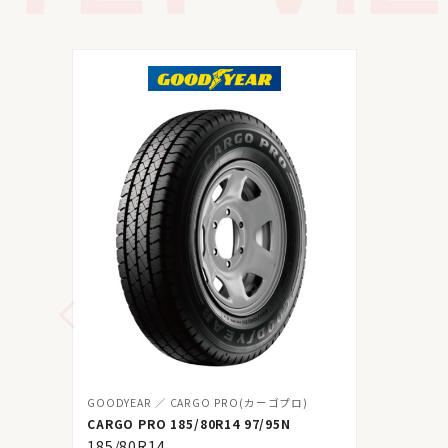
GOODYEAR
CARGO PRO(カーゴプロ)
CARGO PRO 185/80R14 97/95N
185/80R14