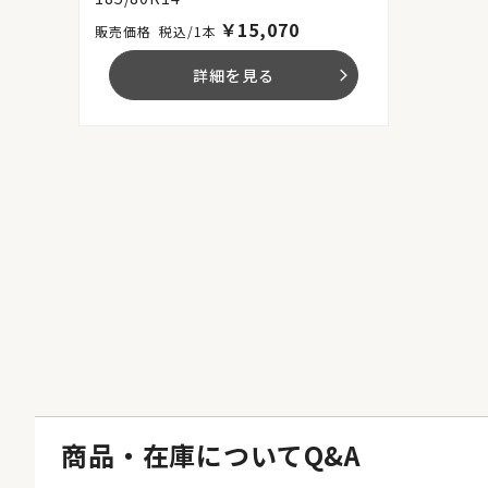
￥
15,070
税込/1本
詳細を見る
arrow_forward_ios
商品・在庫についてQ&A