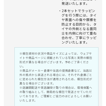
発送いたします。
2本セットでラッピン
グを行う際には、タイ
ヤ表面への傷や摩擦を
防止する目的から、タ
イヤの外側となる面同
士を内側に向けて重ね
合わせ、丁寧にラッピ
ングいたします。
※梱包資材の状況や商品サイズによっては、ウェブサ
イトや商品ページに掲載されている写真と実際の梱包
形式が異なる場合がございます。予めご了承くださ
い。
※商品がメーカー倉庫や当店の提携倉庫など、当店以
外の拠点から直送される場合には、それぞれ倉庫ごと
に定められた梱包方法が適用されるため、梱包形式が
異なる場合がございます。
※店舗間配送や実店舗受け取りの場合は、環境保護へ
の取り組みとして、簡易的な梱包で発送させていただ
いております。ご理解とご協力のほどよろしくお願い
いたします。