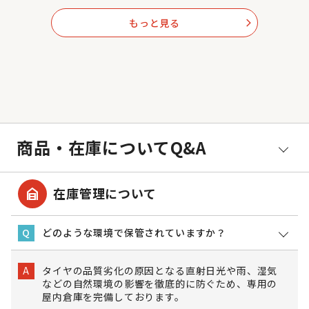
もっと見る
arrow_forward_ios
商品・在庫についてQ&A
garage_home
在庫管理について
どのような環境で保管されていますか？
Q
タイヤの品質劣化の原因となる直射日光や雨、湿気
A
などの自然環境の影響を徹底的に防ぐため、専用の
屋内倉庫を完備しております。