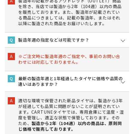
製造年の記載があるアウトレット（OUTLET）商品
A
を除き、当店では製造から2年（104週）以内の商品
を販売しております。また、製造年が記載されてい
る商品につきましては、記載の製造年、またはそれ
以降に製造された商品をお届けいたします。
製造年週の指定などは可能ですか？
Q
※ご注文時に製造年週のご指定や、事前のお問い合
A
わせには対応しておりません。
最新の製造年週と1年経過したタイヤに価格や品質の
Q
違いはありますか？
適切な環境で保管された新品タイヤは、製造から3年
A
が経過しても品質に問題がないことが証明されてい
ます。CARTUNEタイヤでは、専用倉庫にて温度・湿
度を管理し、適正な状態で保管しております。その
ため、
製造から2年（104週）以内の商品は、原則同
じ価格で販売しております。