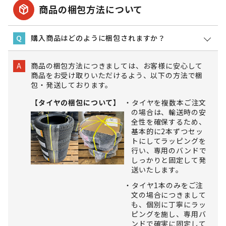
package_2
商品の梱包方法について
購入商品はどのように梱包されますか？
Q
商品の梱包方法につきましては、お客様に安心して
A
商品をお受け取りいただけるよう、以下の方法で梱
包・発送しております。
【タイヤの梱包について】
タイヤを複数本ご注文
の場合は、輸送時の安
全性を確保するため、
基本的に2本ずつセッ
トにしてラッピングを
行い、専用のバンドで
しっかりと固定して発
送いたします。
タイヤ1本のみをご注
文の場合につきまして
も、個別に丁寧にラッ
ピングを施し、専用バ
ンドで確実に固定して