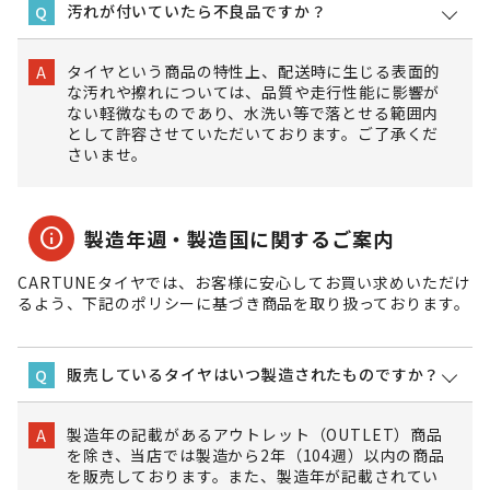
汚れが付いていたら不良品ですか？
Q
タイヤという商品の特性上、配送時に生じる表面的
A
な汚れや擦れについては、品質や走行性能に影響が
ない軽微なものであり、水洗い等で落とせる範囲内
として許容させていただいております。ご了承くだ
さいませ。
info
製造年週・製造国に関するご案内
CARTUNEタイヤでは、お客様に安心してお買い求めいただけ
るよう、下記のポリシーに基づき商品を取り扱っております。
販売しているタイヤはいつ製造されたものですか？
Q
製造年の記載があるアウトレット（OUTLET）商品
A
を除き、当店では製造から2年（104週）以内の商品
を販売しております。また、製造年が記載されてい