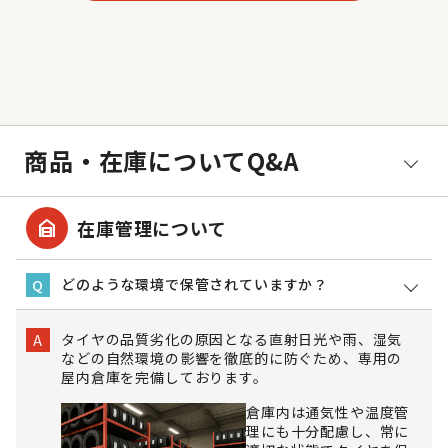
商品・在庫についてQ&A
garage_home
在庫管理について
どのような環境で保管されていますか？
Q
タイヤの品質劣化の原因となる直射日光や雨、湿気
A
などの自然環境の影響を徹底的に防ぐため、専用の
屋内倉庫を完備しております。
倉庫内は通気性や温度管
理にも十分配慮し、常に