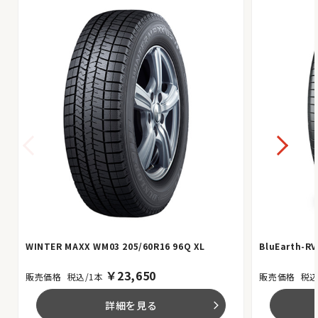
WINTER MAXX WM03 205/60R16 96Q XL
BluEarth-RV
￥
23,650
税込/1本
税込
詳細を見る
arrow_forward_ios