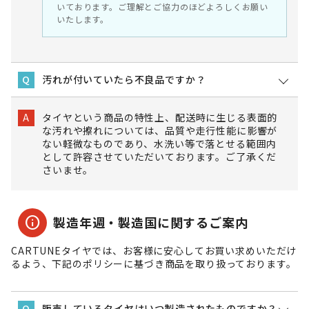
いております。ご理解とご協力のほどよろしくお願い
いたします。
汚れが付いていたら不良品ですか？
Q
タイヤという商品の特性上、配送時に生じる表面的
A
な汚れや擦れについては、品質や走行性能に影響が
ない軽微なものであり、水洗い等で落とせる範囲内
として許容させていただいております。ご了承くだ
さいませ。
info
製造年週・製造国に関するご案内
CARTUNEタイヤでは、お客様に安心してお買い求めいただけ
るよう、下記のポリシーに基づき商品を取り扱っております。
販売しているタイヤはいつ製造されたものですか？
Q