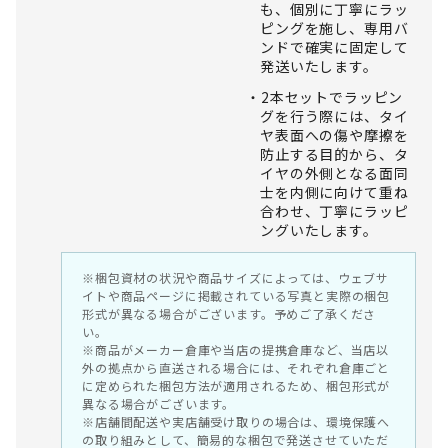
も、個別に丁寧にラッ
ピングを施し、専用バ
ンドで確実に固定して
発送いたします。
2本セットでラッピン
グを行う際には、タイ
ヤ表面への傷や摩擦を
防止する目的から、タ
イヤの外側となる面同
士を内側に向けて重ね
合わせ、丁寧にラッピ
ングいたします。
※梱包資材の状況や商品サイズによっては、ウェブサ
イトや商品ページに掲載されている写真と実際の梱包
形式が異なる場合がございます。予めご了承くださ
い。
※商品がメーカー倉庫や当店の提携倉庫など、当店以
外の拠点から直送される場合には、それぞれ倉庫ごと
に定められた梱包方法が適用されるため、梱包形式が
異なる場合がございます。
※店舗間配送や実店舗受け取りの場合は、環境保護へ
の取り組みとして、簡易的な梱包で発送させていただ