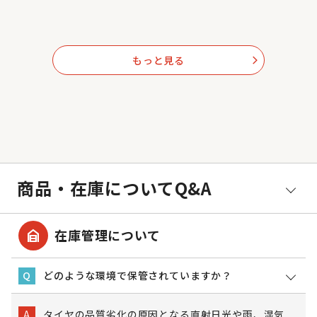
もっと見る
arrow_forward_ios
商品・在庫についてQ&A
garage_home
在庫管理について
どのような環境で保管されていますか？
Q
タイヤの品質劣化の原因となる直射日光や雨、湿気
A