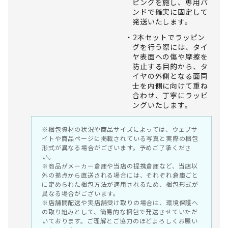
ピングを施し、専用バ
ンドで確実に固定して
発送いたします。
2本セットでラッピン
グを行う際には、タイ
ヤ表面への傷や摩擦を
防止する目的から、タ
イヤの外側となる面同
士を内側に向けて重ね
合わせ、丁寧にラッピ
ングいたします。
※梱包資材の状況や商品サイズによっては、ウェブサ
イトや商品ページに掲載されている写真と実際の梱包
形式が異なる場合がございます。予めご了承くださ
い。
※商品がメーカー倉庫や当店の提携倉庫など、当店以
外の拠点から直送される場合には、それぞれ倉庫ごと
に定められた梱包方法が適用されるため、梱包形式が
異なる場合がございます。
※店舗間配送や実店舗受け取りの場合は、環境保護へ
の取り組みとして、簡易的な梱包で発送させていただ
いております。ご理解とご協力のほどよろしくお願い