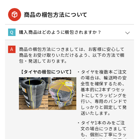
package_2
商品の梱包方法について
購入商品はどのように梱包されますか？
Q
商品の梱包方法につきましては、お客様に安心して
A
商品をお受け取りいただけるよう、以下の方法で梱
包・発送しております。
【タイヤの梱包について】
タイヤを複数本ご注文
の場合は、輸送時の安
全性を確保するため、
基本的に2本ずつセッ
トにしてラッピングを
行い、専用のバンドで
しっかりと固定して発
送いたします。
タイヤ1本のみをご注
文の場合につきまして
も、個別に丁寧にラッ