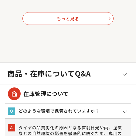
もっと見る
arrow_forward_ios
商品・在庫についてQ&A
garage_home
在庫管理について
どのような環境で保管されていますか？
Q
タイヤの品質劣化の原因となる直射日光や雨、湿気
A
などの自然環境の影響を徹底的に防ぐため、専用の