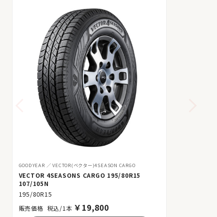
GOODYEAR
VECTOR(ベクター)4SEASON CARGO
VECTOR 4SEASONS CARGO 195/80R15
107/105N
195/80R15
￥
19,800
税込/1本