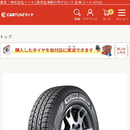
運営：株式会社イード [東京証券取引所グロース 証券コード 6038]
0
検索
マイページ
カート
メニュー
トップ