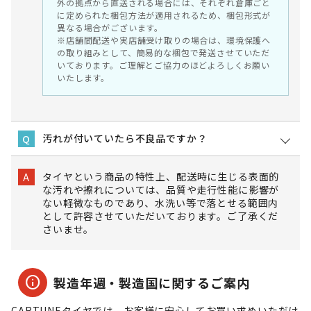
外の拠点から直送される場合には、それぞれ倉庫ごと
に定められた梱包方法が適用されるため、梱包形式が
異なる場合がございます。
※店舗間配送や実店舗受け取りの場合は、環境保護へ
の取り組みとして、簡易的な梱包で発送させていただ
いております。ご理解とご協力のほどよろしくお願い
いたします。
汚れが付いていたら不良品ですか？
Q
タイヤという商品の特性上、配送時に生じる表面的
A
な汚れや擦れについては、品質や走行性能に影響が
ない軽微なものであり、水洗い等で落とせる範囲内
として許容させていただいております。ご了承くだ
さいませ。
info
製造年週・製造国に関するご案内
CARTUNEタイヤでは、お客様に安心してお買い求めいただけ