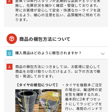
倉庫では専門スタッフが定期的な品質チェックを実
A
施し、在庫状況を細かく確認・管理しております。
常にお客様が安心して安全・快適なカーライフを送
れるよう、細心の注意を払い、品質維持に努めてお
ります。
package_2
商品の梱包方法について
購入商品はどのように梱包されますか？
Q
商品の梱包方法につきましては、お客様に安心して
A
商品をお受け取りいただけるよう、以下の方法で梱
包・発送しております。
【タイヤの梱包について】
タイヤを複数本ご注文
の場合は、輸送時の安
全性を確保するため、
基本的に2本ずつセッ
トにしてラッピングを
行い、専用のバンドで