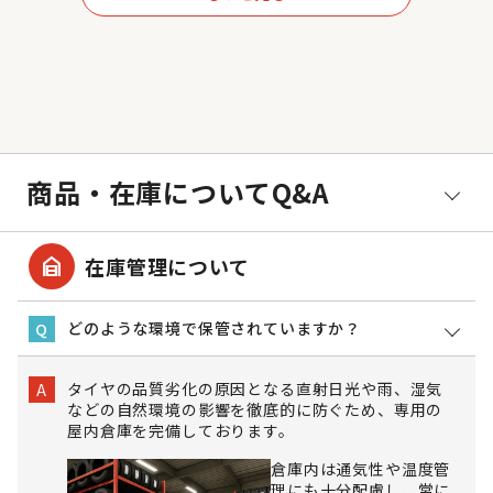
商品・在庫についてQ&A
garage_home
在庫管理について
どのような環境で保管されていますか？
Q
タイヤの品質劣化の原因となる直射日光や雨、湿気
A
などの自然環境の影響を徹底的に防ぐため、専用の
屋内倉庫を完備しております。
倉庫内は通気性や温度管
理にも十分配慮し、常に