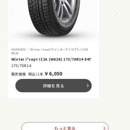
HANKOOK
Winter i*cept(ウインターアイセプト) IZ2A
W626
Winter i*cept IZ2A (W626) 175/70R14 84T
175/70R14
￥
6,050
税込/1本
詳細を見る
arrow_forward_ios
もっと見る
arrow_forward_ios