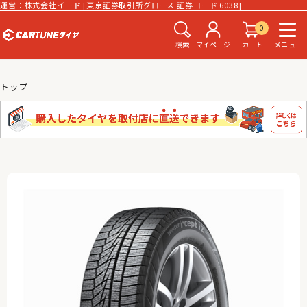
運営：株式会社イード [東京証券取引所グロース 証券コード 6038]
0
検索
マイページ
カート
メニュー
トップ