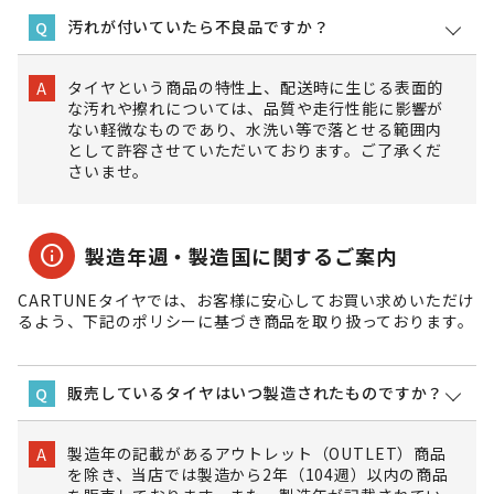
汚れが付いていたら不良品ですか？
Q
タイヤという商品の特性上、配送時に生じる表面的
A
な汚れや擦れについては、品質や走行性能に影響が
ない軽微なものであり、水洗い等で落とせる範囲内
として許容させていただいております。ご了承くだ
さいませ。
info
製造年週・製造国に関するご案内
CARTUNEタイヤでは、お客様に安心してお買い求めいただけ
るよう、下記のポリシーに基づき商品を取り扱っております。
販売しているタイヤはいつ製造されたものですか？
Q
製造年の記載があるアウトレット（OUTLET）商品
A
を除き、当店では製造から2年（104週）以内の商品