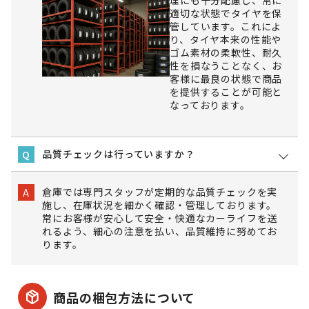
理にも十分配慮し、常に
適切な状態でタイヤを保
管しています。これによ
り、タイヤ本来の性能や
ゴム素材の柔軟性、耐久
性を損なうことなく、お
客様に最良の状態で商品
を提供することが可能と
なっております。
品質チェックは行っていますか？
Q
倉庫では専門スタッフが定期的な品質チェックを実
A
施し、在庫状況を細かく確認・管理しております。
常にお客様が安心して安全・快適なカーライフを送
れるよう、細心の注意を払い、品質維持に努めてお
ります。
package_2
商品の梱包方法について