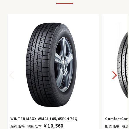
WINTER MAXX WM03 165/65R14 79Q
ComfortCont
￥
10,560
税込/1本
税込