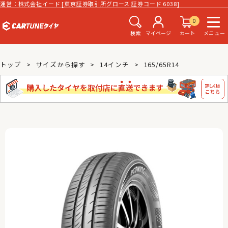
運営：株式会社イード [東京証券取引所グロース 証券コード 6038]
0
検索
マイページ
カート
メニュー
トップ
サイズから探す
14インチ
165/65R14