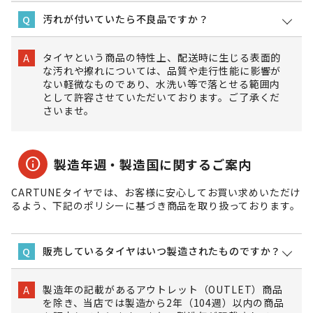
汚れが付いていたら不良品ですか？
Q
タイヤという商品の特性上、配送時に生じる表面的
A
な汚れや擦れについては、品質や走行性能に影響が
ない軽微なものであり、水洗い等で落とせる範囲内
として許容させていただいております。ご了承くだ
さいませ。
info
製造年週・製造国に関するご案内
CARTUNEタイヤでは、お客様に安心してお買い求めいただけ
るよう、下記のポリシーに基づき商品を取り扱っております。
販売しているタイヤはいつ製造されたものですか？
Q
製造年の記載があるアウトレット（OUTLET）商品
A
を除き、当店では製造から2年（104週）以内の商品