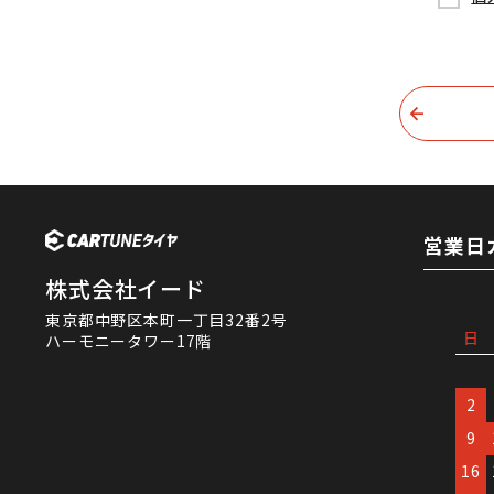
営業日
株式会社イード
東京都中野区本町一丁目32番2号
日
ハーモニータワー17階
2
9
16