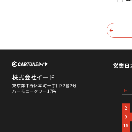
営業日
株式会社イード
東京都中野区本町一丁目32番2号
日
ハーモニータワー17階
2
9
16