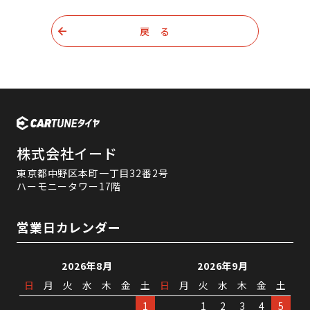
戻 る
株式会社イード
東京都中野区本町一丁目32番2号
ハーモニータワー17階
営業日カレンダー
2026年8月
2026年9月
日
月
火
水
木
金
土
日
月
火
水
木
金
土
1
1
2
3
4
5