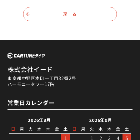
戻 る
株式会社イード
東京都中野区本町一丁目32番2号
ハーモニータワー17階
営業日カレンダー
2026年8月
2026年9月
日
月
火
水
木
金
土
日
月
火
水
木
金
土
1
1
2
3
4
5