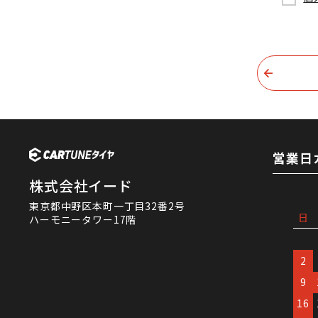
営業日
株式会社イード
東京都中野区本町一丁目32番2号
日
ハーモニータワー17階
2
9
16