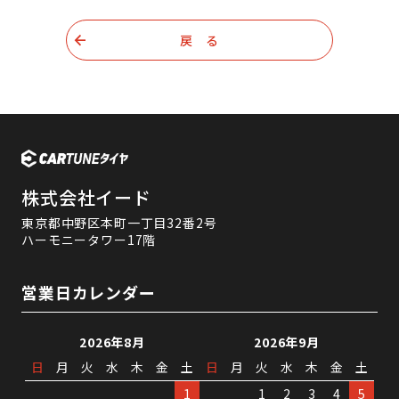
戻 る
株式会社イード
東京都中野区本町一丁目32番2号
ハーモニータワー17階
営業日カレンダー
2026年8月
2026年9月
日
月
火
水
木
金
土
日
月
火
水
木
金
土
1
1
2
3
4
5