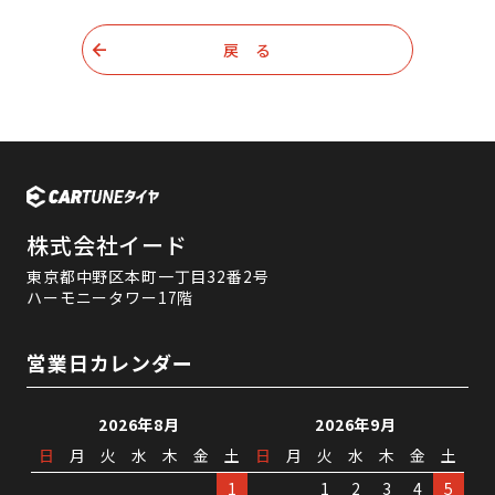
戻 る
株式会社イード
東京都中野区本町一丁目32番2号
ハーモニータワー17階
営業日カレンダー
2026年8月
2026年9月
日
月
火
水
木
金
土
日
月
火
水
木
金
土
1
1
2
3
4
5