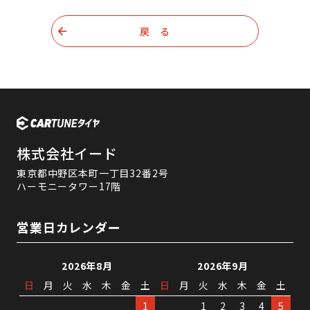
戻 る
株式会社イード
東京都中野区本町一丁目32番2号
ハーモニータワー17階
営業日カレンダー
2026年8月
2026年9月
日
月
火
水
木
金
土
日
月
火
水
木
金
土
1
1
2
3
4
5