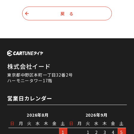
戻 る
株式会社イード
東京都中野区本町一丁目32番2号
ハーモニータワー17階
営業日カレンダー
2026年8月
2026年9月
日
月
火
水
木
金
土
日
月
火
水
木
金
土
1
1
2
3
4
5