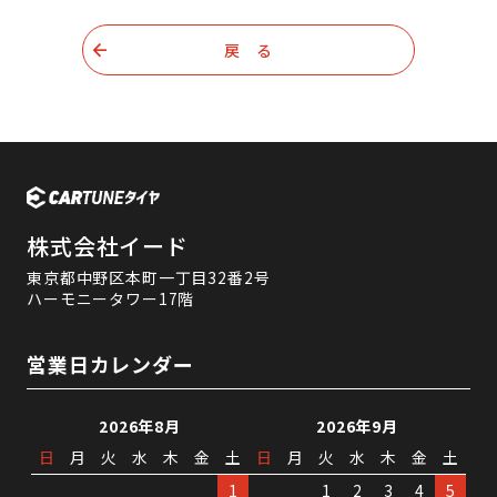
戻 る
株式会社イード
東京都中野区本町一丁目32番2号
ハーモニータワー17階
営業日カレンダー
2026年8月
2026年9月
日
月
火
水
木
金
土
日
月
火
水
木
金
土
1
1
2
3
4
5