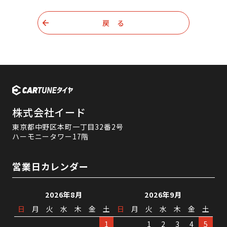
戻 る
株式会社イード
東京都中野区本町一丁目32番2号
ハーモニータワー17階
営業日カレンダー
2026年8月
2026年9月
日
月
火
水
木
金
土
日
月
火
水
木
金
土
1
1
2
3
4
5