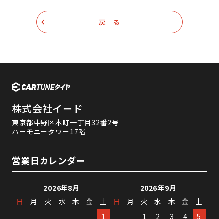
戻 る
株式会社イード
東京都中野区本町一丁目32番2号
ハーモニータワー17階
営業日カレンダー
2026年8月
2026年9月
日
月
火
水
木
金
土
日
月
火
水
木
金
土
1
1
2
3
4
5