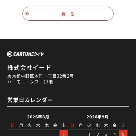
戻 る
株式会社イード
東京都中野区本町一丁目32番2号
ハーモニータワー17階
営業日カレンダー
2026年8月
2026年9月
日
月
火
水
木
金
土
日
月
火
水
木
金
土
1
1
2
3
4
5