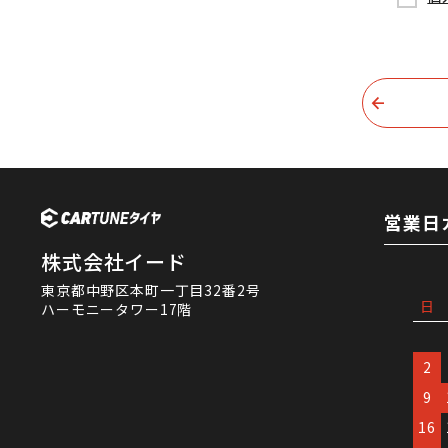
営業日
株式会社イード
東京都中野区本町一丁目32番2号
日
ハーモニータワー17階
2
9
16