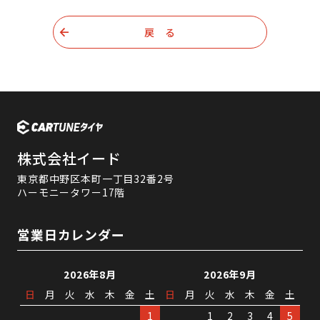
戻 る
株式会社イード
東京都中野区本町一丁目32番2号
ハーモニータワー17階
営業日カレンダー
2026年8月
2026年9月
日
月
火
水
木
金
土
日
月
火
水
木
金
土
1
1
2
3
4
5