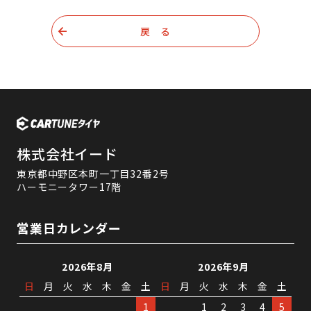
戻 る
株式会社イード
東京都中野区本町一丁目32番2号
ハーモニータワー17階
営業日カレンダー
2026年8月
2026年9月
日
月
火
水
木
金
土
日
月
火
水
木
金
土
1
1
2
3
4
5