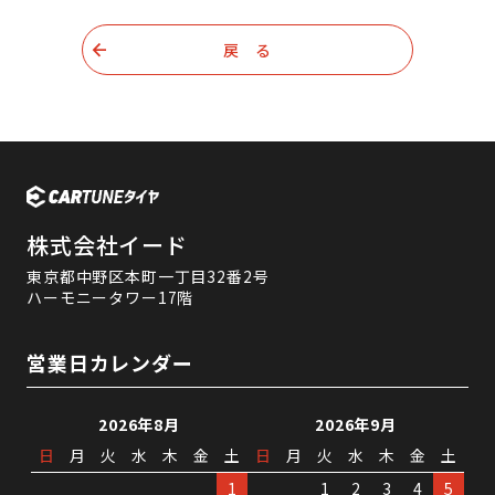
戻 る
株式会社イード
東京都中野区本町一丁目32番2号
ハーモニータワー17階
営業日カレンダー
2026年8月
2026年9月
日
月
火
水
木
金
土
日
月
火
水
木
金
土
1
1
2
3
4
5