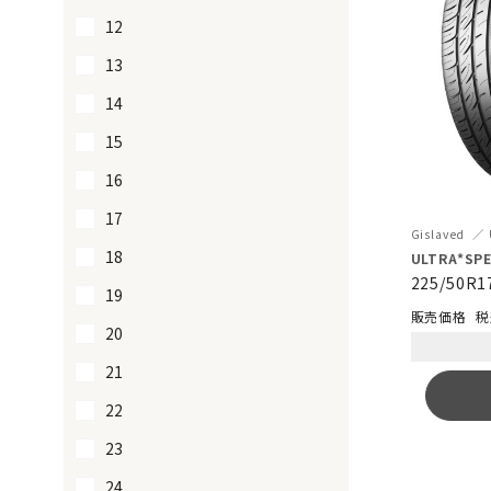
12
13
14
15
16
17
Gislaved
18
ULTRA*SPE
225/50R1
19
税
20
21
22
23
24