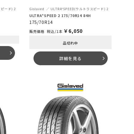
スピード) 2
Gislaved
ULTRA*SPEED(ウルトラスピード) 2
ULTRA*SPEED 2 175/70R14 84H
175/70R14
￥
6,050
税込/1本
品切れ中
arrow_forward_ios
詳細を見る
arrow_forward_ios