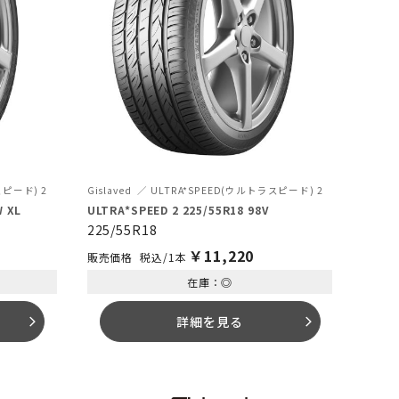
スピード) 2
Gislaved
ULTRA*SPEED(ウルトラスピード) 2
W XL
ULTRA*SPEED 2 225/55R18 98V
225/55R18
￥
11,220
税込/1本
在庫：◎
詳細を見る
arrow_forward_ios
arrow_forward_ios