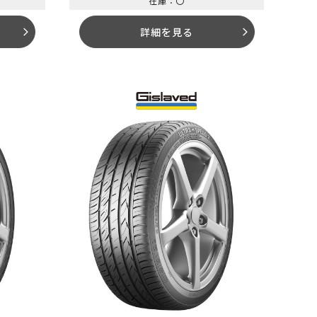
在庫：〇
詳細を見る
arrow_forward_ios
arrow_forward_ios