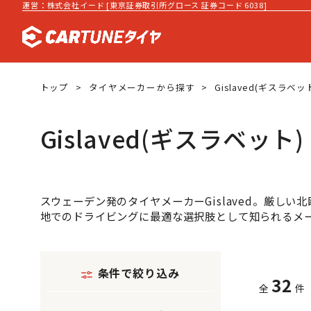
運営：株式会社イード [東京証券取引所グロース 証券コード 6038]
トップ
タイヤメーカーから探す
Gislaved(ギスラベッ
Gislaved(ギスラベット)
スウェーデン発のタイヤメーカーGislaved。厳
地でのドライビングに最適な選択肢として知られるメ
条件で絞り込み
32
全
件