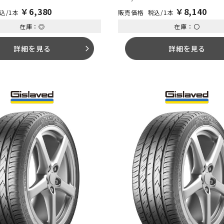
￥
6,380
￥
8,140
込/1本
税込/1本
在庫：◎
在庫：〇
詳細を見る
詳細を見る
arrow_forward_ios