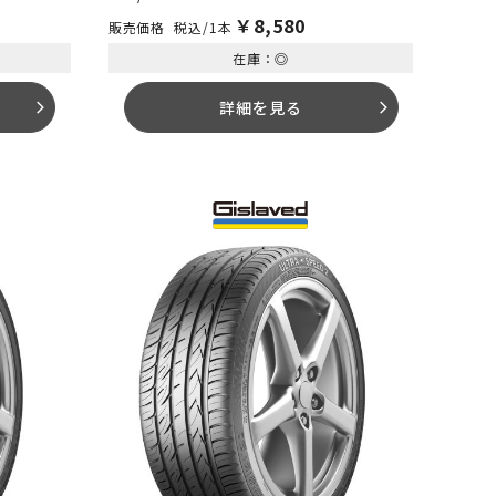
￥
8,580
税込/1本
在庫：◎
詳細を見る
arrow_forward_ios
arrow_forward_ios