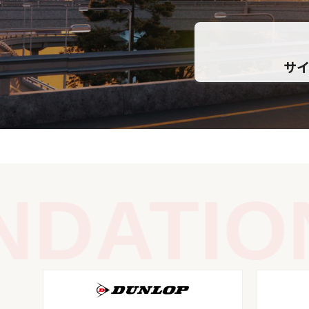
サ
ATION 