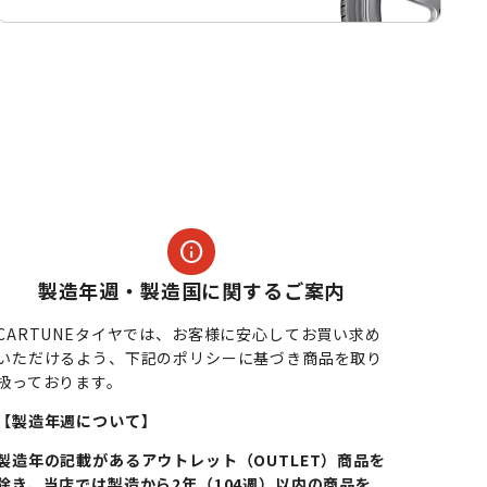
info
製造年週・製造国に関するご案内
CARTUNEタイヤでは、お客様に安心してお買い求め
いただけるよう、下記のポリシーに基づき商品を取り
扱っております。
【製造年週について】
製造年の記載があるアウトレット（OUTLET）商品を
除き、当店では製造から2年（104週）以内の商品を