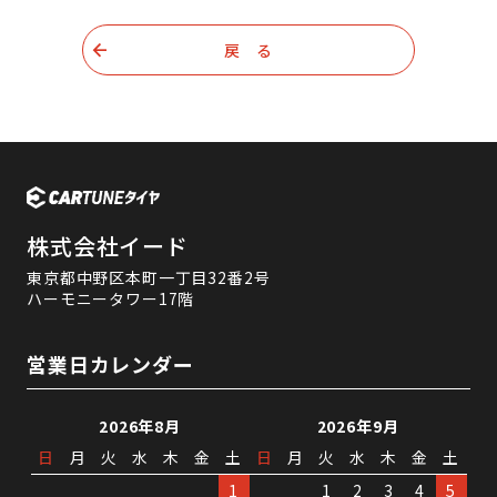
戻 る
株式会社イード
東京都中野区本町一丁目32番2号
ハーモニータワー17階
営業日カレンダー
2026年8月
2026年9月
日
月
火
水
木
金
土
日
月
火
水
木
金
土
1
1
2
3
4
5