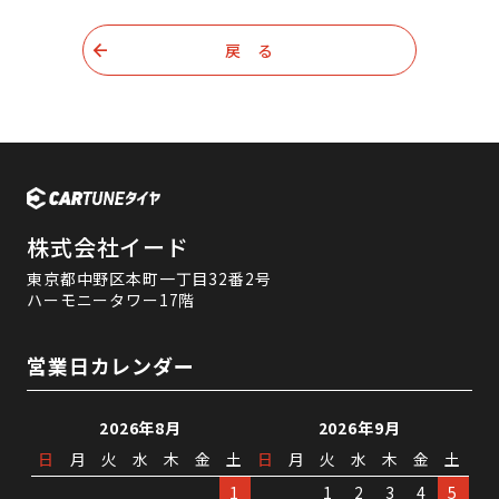
戻 る
株式会社イード
東京都中野区本町一丁目32番2号
ハーモニータワー17階
営業日カレンダー
2026年8月
2026年9月
日
月
火
水
木
金
土
日
月
火
水
木
金
土
1
1
2
3
4
5