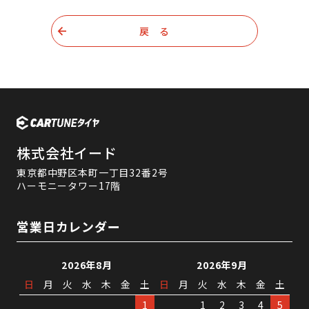
戻 る
株式会社イード
東京都中野区本町一丁目32番2号
ハーモニータワー17階
営業日カレンダー
2026年8月
2026年9月
日
月
火
水
木
金
土
日
月
火
水
木
金
土
1
1
2
3
4
5