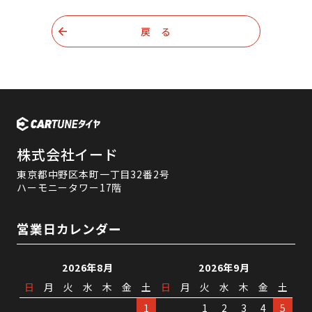
戻 る
株式会社イード
東京都中野区本町一丁目32番2号
ハーモニータワー17階
営業日カレンダー
2026年8月
2026年9月
日
月
火
水
木
金
土
日
月
火
水
木
金
土
1
1
2
3
4
5