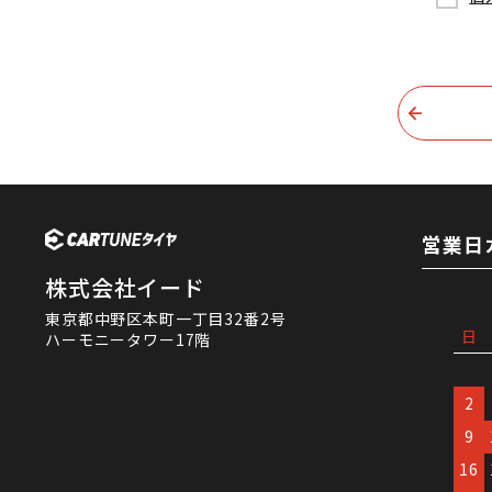
営業日
株式会社イード
東京都中野区本町一丁目32番2号
日
ハーモニータワー17階
2
9
16