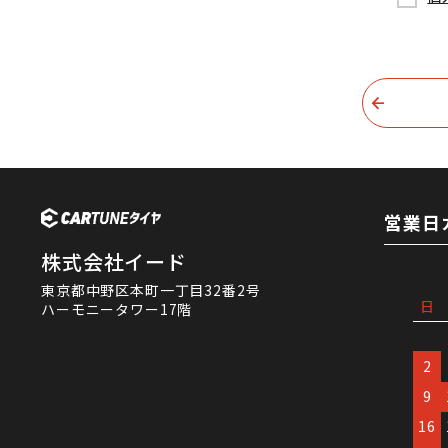
営業日
株式会社イード
東京都中野区本町一丁目32番2号
日
ハーモニータワー17階
2
9
16