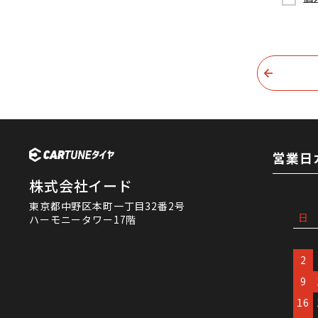
営業日
株式会社イード
東京都中野区本町一丁目32番2号
日
ハーモニータワー17階
2
9
16