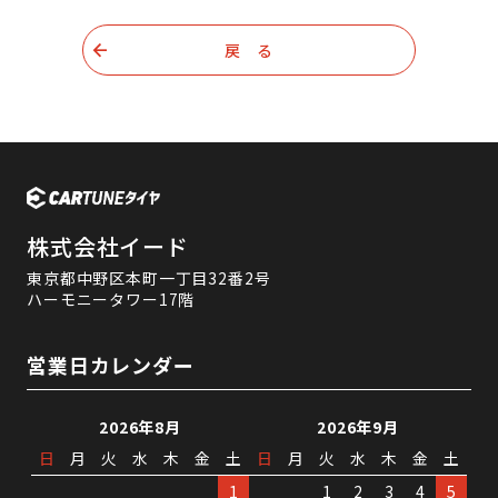
戻 る
株式会社イード
東京都中野区本町一丁目32番2号
ハーモニータワー17階
営業日カレンダー
2026年8月
2026年9月
日
月
火
水
木
金
土
日
月
火
水
木
金
土
1
1
2
3
4
5