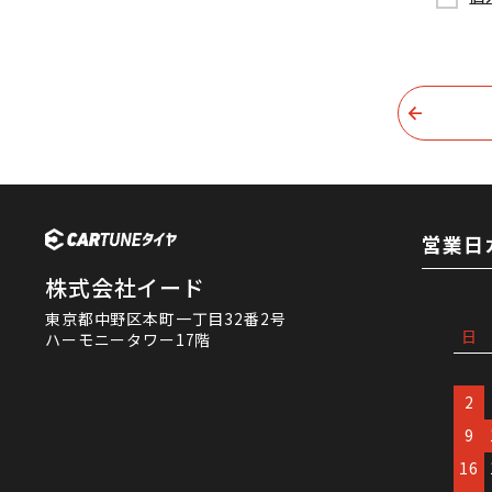
営業日
株式会社イード
東京都中野区本町一丁目32番2号
日
ハーモニータワー17階
2
9
16