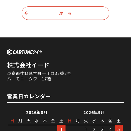
戻 る
株式会社イード
東京都中野区本町一丁目32番2号
ハーモニータワー17階
営業日カレンダー
2026年8月
2026年9月
日
月
火
水
木
金
土
日
月
火
水
木
金
土
1
1
2
3
4
5