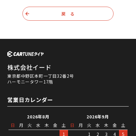
戻 る
株式会社イード
東京都中野区本町一丁目32番2号
ハーモニータワー17階
営業日カレンダー
2026年8月
2026年9月
日
月
火
水
木
金
土
日
月
火
水
木
金
土
1
1
2
3
4
5