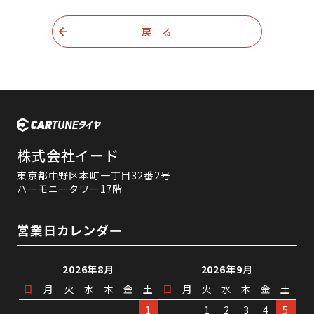
戻 る
株式会社イード
東京都中野区本町一丁目32番2号
ハーモニータワー17階
営業日カレンダー
2026年8月
2026年9月
日
月
火
水
木
金
土
日
月
火
水
木
金
土
1
1
2
3
4
5