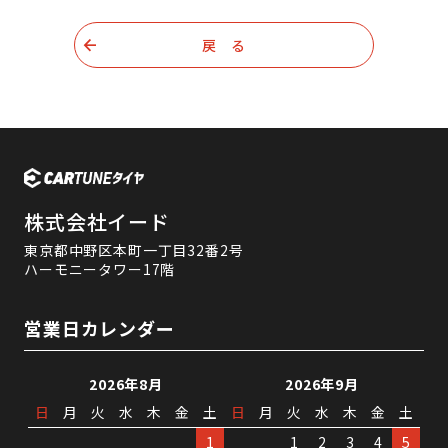
戻 る
株式会社イード
東京都中野区本町一丁目32番2号
ハーモニータワー17階
営業日カレンダー
2026年8月
2026年9月
日
月
火
水
木
金
土
日
月
火
水
木
金
土
1
1
2
3
4
5