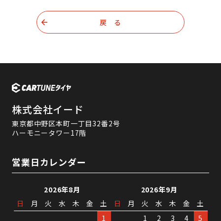
戻 る
株式会社イード
東京都中野区本町一丁目32番2号
ハーモニータワー17階
営業日カレンダー
2026年8月
2026年9月
日
月
火
水
木
金
土
日
月
火
水
木
金
土
1
1
2
3
4
5