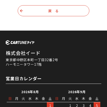
戻 る
株式会社イード
東京都中野区本町一丁目32番2号
ハーモニータワー17階
営業日カレンダー
2026年8月
2026年9月
日
月
火
水
木
金
土
日
月
火
水
木
金
土
1
1
2
3
4
5