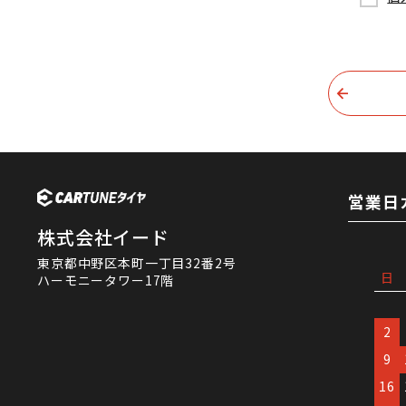
営業日
株式会社イード
東京都中野区本町一丁目32番2号
日
ハーモニータワー17階
2
9
16