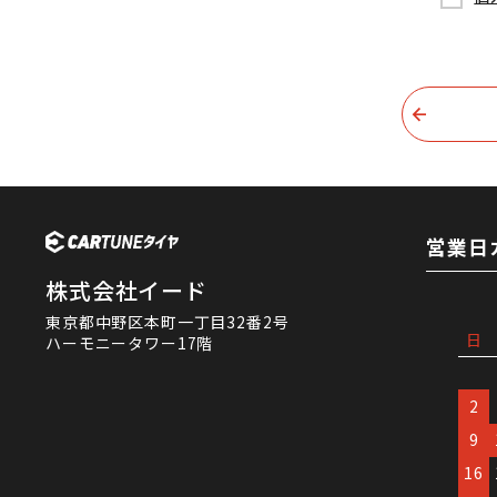
営業日
株式会社イード
東京都中野区本町一丁目32番2号
日
ハーモニータワー17階
2
9
16