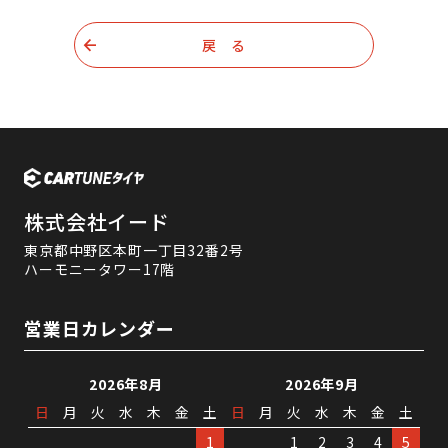
戻 る
株式会社イード
東京都中野区本町一丁目32番2号
ハーモニータワー17階
営業日カレンダー
2026年8月
2026年9月
日
月
火
水
木
金
土
日
月
火
水
木
金
土
1
1
2
3
4
5