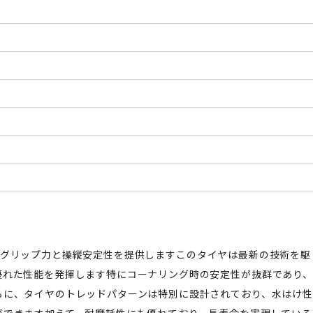
卓越したグリップ力と操縦安定性を提供しますこのタイヤは最新の技術を駆
優れた性能を発揮します特にコーナリング時の安定性が抜群であり、
らに、タイヤのトレッドパターンは特別に設計されており、水はけ性
ができます加えて、耐摩耗性にも優れており、長寿命を実現している