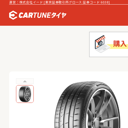
運営：株式会社イード [東京証券取引所グロース 証券コード 6038]