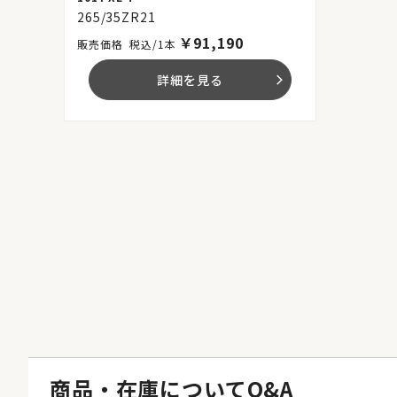
265/35ZR21
￥
91,190
税込/1本
詳細を見る
arrow_forward_ios
商品・在庫についてQ&A