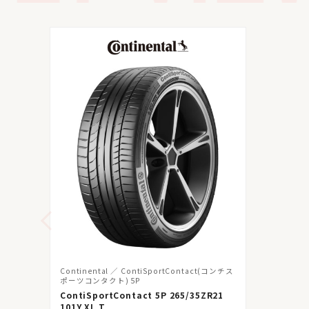
Continental
ContiSportContact(コンチス
ポーツコンタクト) 5P
ContiSportContact 5P 265/35ZR21
101Y XL T