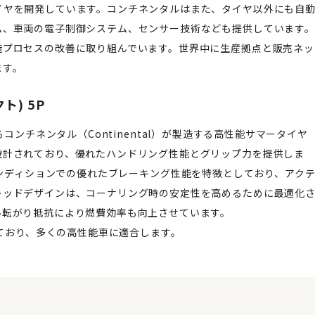
イヤを開発しています。コンチネンタルはまた、タイヤ以外にも自
ム、車両の電子制御システム、センサー技術なども提供しています。
造プロセスの改善に取り組んでいます。世界中に生産拠点と販売ネッ
ます。
ト) 5P
であるコンチネンタル（Continental）が製造する高性能サマータイヤ
設計されており、優れたハンドリング性能とグリップ力を提供しま
びドライコンディションでの優れたブレーキング性能を特徴としており、アク
レッドデザインは、コーナリング時の安定性を高めるために最適化
い転がり抵抗により燃費効率も向上させています。
供されており、多くの高性能車に適合します。