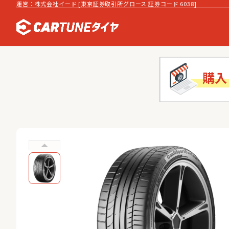
運営：株式会社イード [東京証券取引所グロース 証券コード 6038]